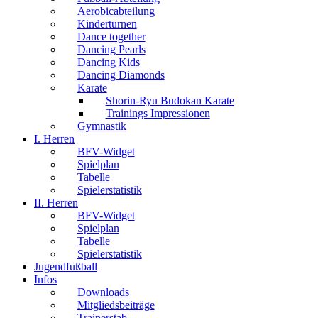
Aerobicabteilung
Kinderturnen
Dance together
Dancing Pearls
Dancing Kids
Dancing Diamonds
Karate
Shorin-Ryu Budokan Karate
Trainings Impressionen
Gymnastik
I. Herren
BFV-Widget
Spielplan
Tabelle
Spielerstatistik
II. Herren
BFV-Widget
Spielplan
Tabelle
Spielerstatistik
Jugendfußball
Infos
Downloads
Mitgliedsbeiträge
Trainerstab