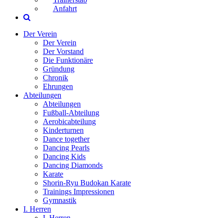
Anfahrt
Der Verein
Der Verein
Der Vorstand
Die Funktionäre
Gründung
Chronik
Ehrungen
Abteilungen
Abteilungen
Fußball-Abteilung
Aerobicabteilung
Kinderturnen
Dance together
Dancing Pearls
Dancing Kids
Dancing Diamonds
Karate
Shorin-Ryu Budokan Karate
Trainings Impressionen
Gymnastik
I. Herren
I. Herren