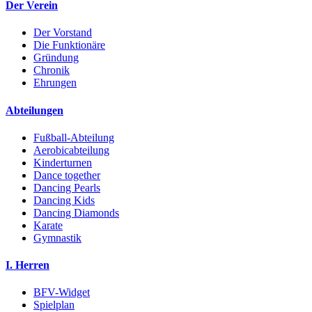
Der Verein
Der Vorstand
Die Funktionäre
Gründung
Chronik
Ehrungen
Abteilungen
Fußball-Abteilung
Aerobicabteilung
Kinderturnen
Dance together
Dancing Pearls
Dancing Kids
Dancing Diamonds
Karate
Gymnastik
I. Herren
BFV-Widget
Spielplan