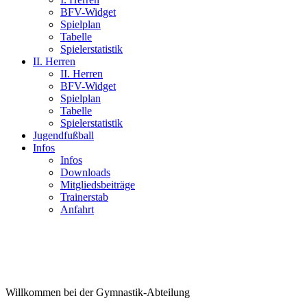
BFV-Widget
Spielplan
Tabelle
Spielerstatistik
II. Herren
II. Herren
BFV-Widget
Spielplan
Tabelle
Spielerstatistik
Jugendfußball
Infos
Infos
Downloads
Mitgliedsbeiträge
Trainerstab
Anfahrt
Willkommen bei der Gymnastik-Abteilung