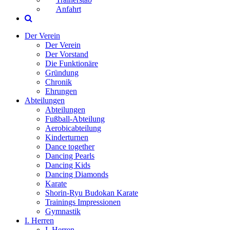
Anfahrt
Der Verein
Der Verein
Der Vorstand
Die Funktionäre
Gründung
Chronik
Ehrungen
Abteilungen
Abteilungen
Fußball-Abteilung
Aerobicabteilung
Kinderturnen
Dance together
Dancing Pearls
Dancing Kids
Dancing Diamonds
Karate
Shorin-Ryu Budokan Karate
Trainings Impressionen
Gymnastik
I. Herren
I. Herren