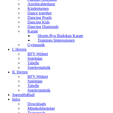
Aerobicabteilung
Kinderturnen
Dance together
Dancing Pearls
Dancing Kids
Dancing Diamonds
Karate
Shorin-Ryu Budokan Karate
Trainings Impressionen
Gymnastik
I. Herren
BFV-Widget
Spielplan
Tabelle
Spielerstatistik
II. Herren
BFV-Widget
Spielplan
Tabelle
Spielerstatistik
Jugendfußball
Infos
Downloads
Mitgliedsbeiträge
Trainerstab