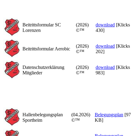
Beitrittsformular SC
(2026)
download
[Klicks
Lorenzen
©™
430]
(2026)
download
[Klicks
Beitrittsformular Aerobic
©™
202]
Datenschutzerklärung
(2026)
download
[Klicks
Mitglieder
©™
983]
Hallenbelegungsplan
(04.2026)
Belegungsplan
[97
Sportheim
©™
KB]
Belegungsplan