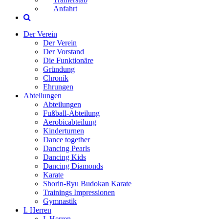
Anfahrt
Der Verein
Der Verein
Der Vorstand
Die Funktionäre
Gründung
Chronik
Ehrungen
Abteilungen
Abteilungen
Fußball-Abteilung
Aerobicabteilung
Kinderturnen
Dance together
Dancing Pearls
Dancing Kids
Dancing Diamonds
Karate
Shorin-Ryu Budokan Karate
Trainings Impressionen
Gymnastik
I. Herren
I. Herren