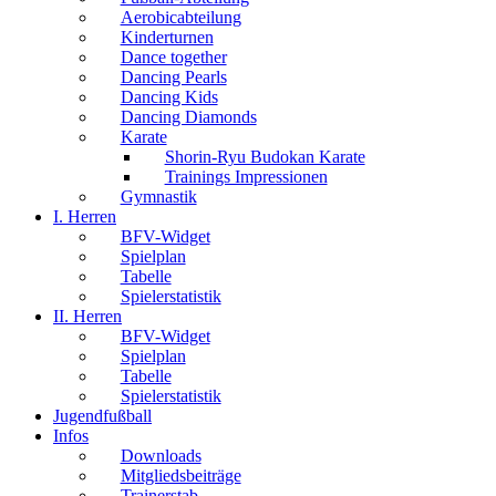
Aerobicabteilung
Kinderturnen
Dance together
Dancing Pearls
Dancing Kids
Dancing Diamonds
Karate
Shorin-Ryu Budokan Karate
Trainings Impressionen
Gymnastik
I. Herren
BFV-Widget
Spielplan
Tabelle
Spielerstatistik
II. Herren
BFV-Widget
Spielplan
Tabelle
Spielerstatistik
Jugendfußball
Infos
Downloads
Mitgliedsbeiträge
Trainerstab