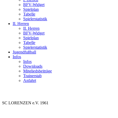
BFV-Widget
Spielplan
Tabelle
Spielerstatistik
II. Herren
II. Herren
BFV-Widget
Spielplan
Tabelle
Spielerstatistik
Jugendfußball
Infos
Infos
Downloads
Mitgliedsbeiträge
Trainerstab
Anfahrt
SC LORENZEN e.V. 1961