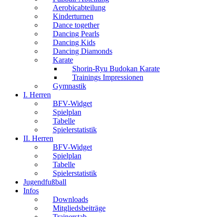
Aerobicabteilung
Kinderturnen
Dance together
Dancing Pearls
Dancing Kids
Dancing Diamonds
Karate
Shorin-Ryu Budokan Karate
Trainings Impressionen
Gymnastik
I. Herren
BFV-Widget
Spielplan
Tabelle
Spielerstatistik
II. Herren
BFV-Widget
Spielplan
Tabelle
Spielerstatistik
Jugendfußball
Infos
Downloads
Mitgliedsbeiträge
Trainerstab