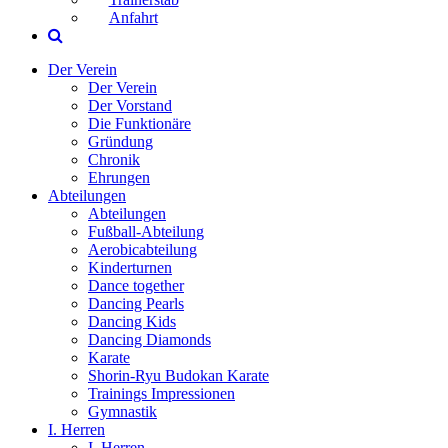
Anfahrt
Der Verein
Der Verein
Der Vorstand
Die Funktionäre
Gründung
Chronik
Ehrungen
Abteilungen
Abteilungen
Fußball-Abteilung
Aerobicabteilung
Kinderturnen
Dance together
Dancing Pearls
Dancing Kids
Dancing Diamonds
Karate
Shorin-Ryu Budokan Karate
Trainings Impressionen
Gymnastik
I. Herren
I. Herren