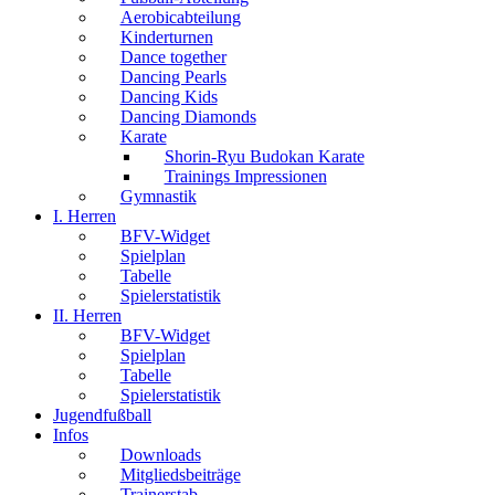
Aerobicabteilung
Kinderturnen
Dance together
Dancing Pearls
Dancing Kids
Dancing Diamonds
Karate
Shorin-Ryu Budokan Karate
Trainings Impressionen
Gymnastik
I. Herren
BFV-Widget
Spielplan
Tabelle
Spielerstatistik
II. Herren
BFV-Widget
Spielplan
Tabelle
Spielerstatistik
Jugendfußball
Infos
Downloads
Mitgliedsbeiträge
Trainerstab