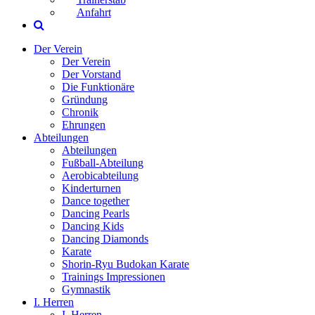
Anfahrt
Der Verein
Der Verein
Der Vorstand
Die Funktionäre
Gründung
Chronik
Ehrungen
Abteilungen
Abteilungen
Fußball-Abteilung
Aerobicabteilung
Kinderturnen
Dance together
Dancing Pearls
Dancing Kids
Dancing Diamonds
Karate
Shorin-Ryu Budokan Karate
Trainings Impressionen
Gymnastik
I. Herren
I. Herren