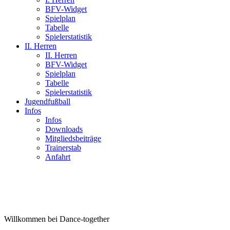
BFV-Widget
Spielplan
Tabelle
Spielerstatistik
II. Herren
II. Herren
BFV-Widget
Spielplan
Tabelle
Spielerstatistik
Jugendfußball
Infos
Infos
Downloads
Mitgliedsbeiträge
Trainerstab
Anfahrt
Willkommen bei Dance-together