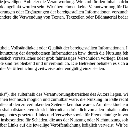
die jeweiligen Anbieter die Verantwortung. Wir sind für den Inhalt solc
nk angelinkt worden sein. Wir übernehmen keine Verantwortung für Dar
erungen oder Ergänzungen der bereitgestellten Informationen vorzuneh
esondere die Verwendung von Texten, Textzeilen oder Bildmaterial be
heit, Vollständigkeit oder Qualität der bereitgestellten Informationen
ichtnutzung der dargebotenen Informationen bzw. durch die Nutzung feh
eislich vorsätzliches oder grob fahrlässiges Verschulden vorliegt. Diese
 sind freibleibend und unverbindlich. Die Betreiber behalten es sich a
e Veröffentlichung zeitweise oder endgültig einzustellen.
inks"), die außerhalb des Verantwortungsbereiches des Autors liegen, wü
ihnen technisch möglich und zumutbar wäre, die Nutzung im Falle rechts
lte auf den zu verlinkenden Seiten erkennbar waren. Auf die aktuelle u
eshalb distanzieren sie sich hiermit ausdrücklich von allen Inhalten all
netangebotes gesetzten Links und Verweise sowie für Fremdeinträge in v
nd insbesondere für Schäden, die aus der Nutzung oder Nichtnutzung solc
über Links auf die jeweilige Veröffentlichung lediglich verweist. Wir b