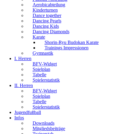
Aerobicabteilung
Kinderturnen
Dance together
Dancing Pearls
Dancing Kids
Dancing Diamonds
Karate
Shorin-Ryu Budokan Karate
Trainings Impressionen
Gymnastik
I. Herren
BFV-Widget
Spielplan
Tabelle
Spielerstatistik
II. Herren
BFV-Widget
Spielplan
Tabelle
Spielerstatistik
Jugendfußball
Infos
Downloads
Mitgliedsbeiträge
Trainerstab