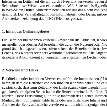
Internetseiten Dritter, auf die wir durch Hyperlink verweisen, tragen 
Seite ohne unser Wissen von einer anderen Web-Seite mittels Hyperli
in Web-Seiten Dritter. Außerdem behalten wir uns das Recht vor, Änd
geschützt. Die Vervielfältigung von Informationen oder Daten, insb
Anbieterkennzeichnung des TDG (Teledienstgesetz).
1. Inhalt des Onlineangebotes
Die Betreiber übernehmen keinerlei Gewähr für die Aktualität, Korrekt
materieller oder ideeller Art beziehen, die durch die Nutzung oder N
grundsätzlich ausgeschlossen, sofern seitens der Betreiber kein nachw
Lebens, des Körpers oder der Gesundheit gekommen ist. Alle Angebote
gesonderte Ankündigung zu verändern, zu ergänzen, zu löschen oder di
2. Verweise und Links
Bei direkten oder indirekten Verweisen auf fremde Internetseiten ("L
treten, in dem die Betreiber von den Inhalten Kenntnis haben und es 
ausdrücklich, dass zum Zeitpunkt der Linksetzung keine illegalen Inha
gelinkten/verknüpften Seiten haben die Betreiber keinerlei Einfluss. D
wurden. Diese Feststellung gilt für alle innerhalb des eigenen Inter
Mailinglisten. Für illegale, fehlerhafte oder unvollständige Inhalte u
Anbieter der Seite, auf welche verwiesen wurde, nicht derjenige, der 