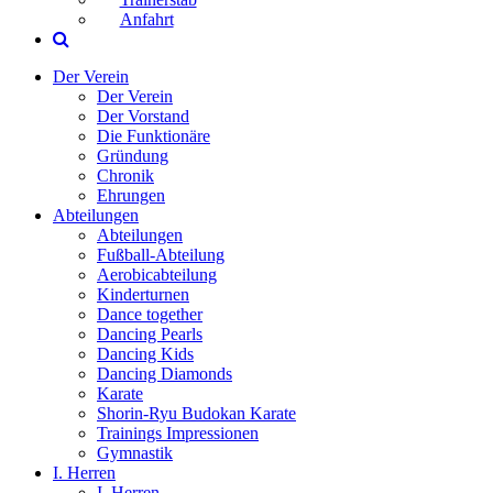
Anfahrt
Der Verein
Der Verein
Der Vorstand
Die Funktionäre
Gründung
Chronik
Ehrungen
Abteilungen
Abteilungen
Fußball-Abteilung
Aerobicabteilung
Kinderturnen
Dance together
Dancing Pearls
Dancing Kids
Dancing Diamonds
Karate
Shorin-Ryu Budokan Karate
Trainings Impressionen
Gymnastik
I. Herren
I. Herren