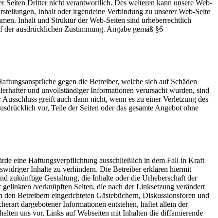
her Seiten Dritter nicht verantwortlich. Des weiteren kann unsere Web-
stellungen, Inhalt oder irgendeine Verbindung zu unserer Web-Seite
men. Inhalt und Struktur der Web-Seiten sind urheberrechtlich
darf der ausdrücklichen Zustimmung. Angabe gemäß §6
. Haftungsansprüche gegen die Betreiber, welche sich auf Schäden
lerhafter und unvollständiger Informationen verursacht wurden, sind
r Ausschluss greift auch dann nicht, wenn es zu einer Verletzung des
usdrücklich vor, Teile der Seiten oder das gesamte Angebot ohne
rde eine Haftungsverpflichtung ausschließlich in dem Fall in Kraft
widriger Inhalte zu verhindern. Die Betreiber erklären hiermit
nd zukünftige Gestaltung, die Inhalte oder die Urheberschaft der
er gelinkten /verknüpften Seiten, die nach der Linksetzung verändert
on den Betreibern eingerichteten Gästebüchern, Diskussionsforen und
herart dargebotener Informationen entstehen, haftet allein der
ehalten uns vor, Links auf Webseiten mit Inhalten die diffamierende