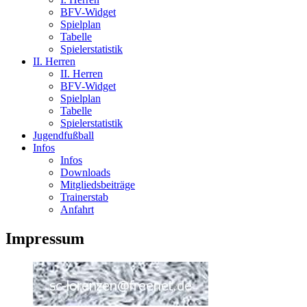
BFV-Widget
Spielplan
Tabelle
Spielerstatistik
II. Herren
II. Herren
BFV-Widget
Spielplan
Tabelle
Spielerstatistik
Jugendfußball
Infos
Infos
Downloads
Mitgliedsbeiträge
Trainerstab
Anfahrt
Impressum