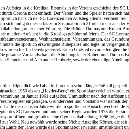
Aufstieg in die Kreiliga. Erstmals in der Vereinsgeschichte des SC Lo
durch Corona nicht einfach. Der Verein und die Spieler hätten sich na
 Sportlich hat sich der SC Lorenzen den Aufstieg allemal verdient. Sei
te man sich und gab diesen bis zum Sasionabbruch 21 nicht mehr aus d
ßballabteilung unter neuer Führung. Die Brüder Thomas und Robert Brun
sie mit dem Aufstieg in die Kreisliga gebührend feiern. Der SC Loren
rsitbaumversteierung, Weihnachtsfeiern, Versammlungen, das Gründungsf
an nutzte die sportlich erzwungene Ruhepause und legte im vergangen 
 wurden hierfür bereits geleistet. Einen Großteil davon erledigten di
 Die gesamte Vorstandschaft, die Abteilungsleiter Robert und Thomas 
rian Schneider und Alexander Hebberle, sowie der ehemalige Abteilungs
 zurück. Eigentlich wird aber in Lorenzen schon länger Fußball gespie
insacker. 1950 als am „Heyder-Berg“ ein Sportplatz errichtet wurde, 
versammlung im Januar 1961 aufgelöst. Unmittelbar nach der Auflösun
Vereinsregister eingetragen. Gründervater und Vorstand war damals der
Im Laufe der nächsten Jahre wurde in sportlicher Hinsicht wechselnde 
er des SC Lorenzen und unter seiner Regie wurden 1978 die Eisstocka
sport öffnen und gründete eine Gymnastikabteilung, 1986 folgte die K
 zur Wahl. Neu gewählt wurde seine Nichte Angelika Körner, die seit 1
t. Im Laufe der Jahre wurde das Sportangebot erweitert, umstruktiriert