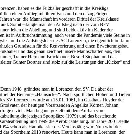
renzen, haben es die Fußballer geschafft in die Kreisliga
türlich einen Auftieg mit ihren Fans und den dazugeörigen
t Jahren war die Mannschaft im vorderen Drittel der Kreisklasse
er Hand. Somit erlangte man den Aufstieg nach der vom BFV
ner, leiten die Abteilung und sind beide aktiv im Kader der
zen ist in Aufbruchstimmung, auch wenn die Pandemie viele Steine in
est und die Aufstiegsfeier des SC Lorenzen, die eigentlich im Jahre
Jahr,den Grundstein für die Renvorierung und einen Erweiterungsbau
e Fußballer und das genau zeichnet unsere Mannschaften aus, den
Brunner, Trainer Hermann Bruckbauer, Besold Stephan und das
leiter Günter Bortner sind stolz auf die Leistungen der „Kicker“ und
lt. Denn 1948 gründete man in Lorenzen den SV. Da aber der
entfiel der Beiname „Hainsacker“. Nach sportlichen Höhen und Tiefen
g des SV Lorenzen wurde am 15.01. 1961, im Gasthaus Heyder der
 Großvater, der heutigen Vorsitzenden Angelika Körner, Johann
Erfolge erzielt. Man begann gezielt mit dem Aufbau von
bteilung,die jetzigen Sportplätze (1979) und das bestehende
arateabteilung und 1999 die Aerobicabteilung. Im Jahre 2001 stellte
994 schon als Hauptkassier des Vereins tätig war. Nun wird der
 und das Sportheim 2013 renoviert. Heute kann man in Lorenzen, der