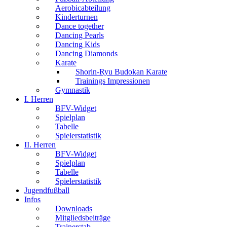
Aerobicabteilung
Kinderturnen
Dance together
Dancing Pearls
Dancing Kids
Dancing Diamonds
Karate
Shorin-Ryu Budokan Karate
Trainings Impressionen
Gymnastik
I. Herren
BFV-Widget
Spielplan
Tabelle
Spielerstatistik
II. Herren
BFV-Widget
Spielplan
Tabelle
Spielerstatistik
Jugendfußball
Infos
Downloads
Mitgliedsbeiträge
Trainerstab