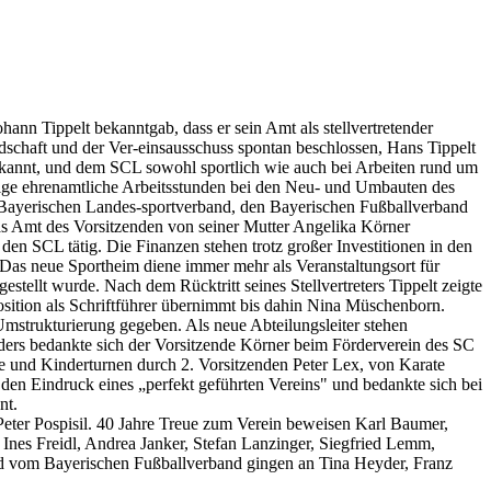
nn Tippelt bekanntgab, dass er sein Amt als stellvertretender
dschaft und der Ver-einsausschuss spontan beschlossen, Hans Tippelt
bekannt, und dem SCL sowohl sportlich wie auch bei Arbeiten rund um
hlige ehrenamtliche Arbeitsstunden bei den Neu- und Umbauten des
n Bayerischen Landes-sportverband, den Bayerischen Fußballverband
das Amt des Vorsitzenden von seiner Mutter Angelika Körner
en SCL tätig. Die Finanzen stehen trotz großer Investitionen in den
Das neue Sportheim diene immer mehr als Veranstaltungsort für
stellt wurde. Nach dem Rücktritt seines Stellvertreters Tippelt zeigte
sition als Schriftführer übernimmt bis dahin Nina Müschenborn.
strukturierung gegeben. Als neue Abteilungsleiter stehen
ders bedankte sich der Vorsitzende Körner beim Förderverein des SC
e und Kinderturnen durch 2. Vorsitzenden Peter Lex, von Karate
n Eindruck eines „perfekt geführten Vereins" und bedankte sich bei
nt.
 Peter Pospisil. 40 Jahre Treue zum Verein beweisen Karl Baumer,
Ines Freidl, Andrea Janker, Stefan Lanzinger, Siegfried Lemm,
d vom Bayerischen Fußballverband gingen an Tina Heyder, Franz