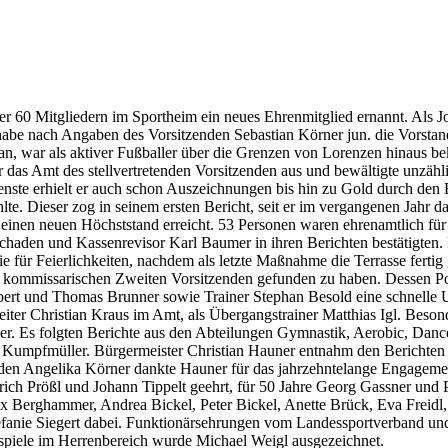
 60 Mitgliedern im Sportheim ein neues Ehrenmitglied ernannt. Als Joha
habe nach Angaben des Vorsitzenden Sebastian Körner jun. die Vorstan
 an, war als aktiver Fußballer über die Grenzen von Lorenzen hinaus 
er das Amt des stellvertretenden Vorsitzenden aus und bewältigte unzä
ienste erhielt er auch schon Auszeichnungen bis hin zu Gold durch de
lte. Dieser zog in seinem ersten Bericht, seit er im vergangenen Jahr 
einen neuen Höchststand erreicht. 53 Personen waren ehrenamtlich für d
aden und Kassenrevisor Karl Baumer in ihren Berichten bestätigten. 
ür Feierlichkeiten, nachdem als letzte Maßnahme die Terrasse fertig ge
n kommissarischen Zweiten Vorsitzenden gefunden zu haben. Dessen Po
rt und Thomas Brunner sowie Trainer Stephan Besold eine schnelle Um
ter Christian Kraus im Amt, als Übergangstrainer Matthias Igl. Beson
er. Es folgten Berichte aus den Abteilungen Gymnastik, Aerobic, Danc
Kumpfmüller. Bürgermeister Christian Hauner entnahm den Berichten de
enden Angelika Körner dankte Hauner für das jahrzehntelange Engageme
Erich Prößl und Johann Tippelt geehrt, für 50 Jahre Georg Gassner und
 Berghammer, Andrea Bickel, Peter Bickel, Anette Brück, Eva Freidl, 
fanie Siegert dabei. Funktionärsehrungen vom Landessportverband un
piele im Herrenbereich wurde Michael Weigl ausgezeichnet.