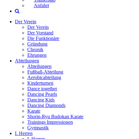
Anfahrt
Der Verein
Der Verein
Der Vorstand
Die Funktionäre
Gründung
Chronik
Ehrungen
Abteilungen
Abteilungen
Fußball-Abteilung
Aerobicabteilung
Kinderturnen
Dance together
Dancing Pearls
Dancing Kids
Dancing Diamonds
Karate
Shorin-Ryu Budokan Karate
Trainings Impressionen
Gymnastik
I. Herren
I. Herren