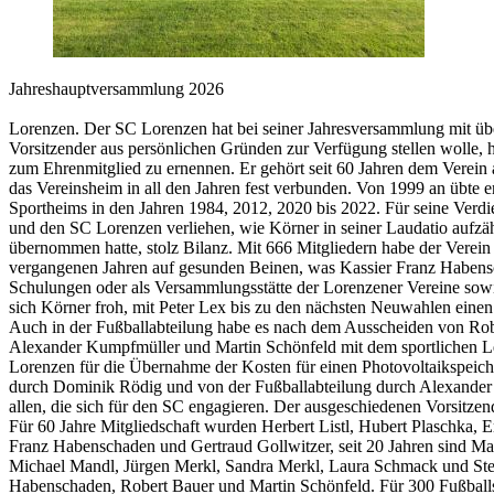
Jahreshauptversammlung 2026
Lorenzen. Der SC Lorenzen hat bei seiner Jahresversammlung mit über
Vorsitzender aus persönlichen Gründen zur Verfügung stellen wolle, 
zum Ehrenmitglied zu ernennen. Er gehört seit 60 Jahren dem Verein
das Vereinsheim in all den Jahren fest verbunden. Von 1999 an übte 
Sportheims in den Jahren 1984, 2012, 2020 bis 2022. Für seine Verd
und den SC Lorenzen verliehen, wie Körner in seiner Laudatio aufzäh
übernommen hatte, stolz Bilanz. Mit 666 Mitgliedern habe der Verein 
vergangenen Jahren auf gesunden Beinen, was Kassier Franz Habensch
Schulungen oder als Versammlungsstätte der Lorenzener Vereine sowie f
sich Körner froh, mit Peter Lex bis zu den nächsten Neuwahlen eine
Auch in der Fußballabteilung habe es nach dem Ausscheiden von Robe
Alexander Kumpfmüller und Martin Schönfeld mit dem sportlichen Lei
Lorenzen für die Übernahme der Kosten für einen Photovoltaikspeich
durch Dominik Rödig und von der Fußballabteilung durch Alexander 
allen, die sich für den SC engagieren. Der ausgeschiedenen Vorsitz
Für 60 Jahre Mitgliedschaft wurden Herbert Listl, Hubert Plaschka, 
Franz Habenschaden und Gertraud Gollwitzer, seit 20 Jahren sind Max
Michael Mandl, Jürgen Merkl, Sandra Merkl, Laura Schmack und Ste
Habenschaden, Robert Bauer und Martin Schönfeld. Für 300 Fußballs