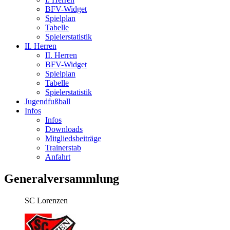
BFV-Widget
Spielplan
Tabelle
Spielerstatistik
II. Herren
II. Herren
BFV-Widget
Spielplan
Tabelle
Spielerstatistik
Jugendfußball
Infos
Infos
Downloads
Mitgliedsbeiträge
Trainerstab
Anfahrt
Generalversammlung
SC Lorenzen