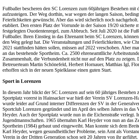
Fußballer bescheren den SC Lorenzen zum 60jährigen Bestehen mit den 
aufzusteigen. Der Weg dorthin, war wegen der langen Saison, bedingt 
Feierlichkeiten gewünscht. Aber das wird sicherlich noch nachgeholt.
etabliert. Den ersten Platz der Vorrunde in der Saison 19/20 sicher
festgelegten Ouotientenregel, zum Abbruch. Seit Juli 2020 ist die Fu
Fußballer. Ihren Einstieg in das Ehrenamt beim SC Lorenzen, können 
den Weg gelegt hat. Die Veranstaltungen und Feierlichkeiten, wie Ch
2021 stattfinden hätten sollen, müssen auf 2022 vreschoben. Aber m
an das bestehende Sportheim. Ca. 2500 ehreneamtlliche Arbeitsstunden
Zusammenhalt, die Verbundenheit nicht nur auf den Platz zu zeigen.
Betreuerteam Martin Schönefeld, Herbert Hornauer, Matthias Igl, Flo
erhoffen sich in der neuen Spielklasse einen guten Start.
Sport in Lorenzen
In diesem Jahr blickt der SC Lorenzen auf sein 60 jähriges Bestehen
Sportplatz vorerst in Hainsacker war hieß der Verein SV Lorenzen-Ha
wurde leider auf Grund interner Differenzen der SV in der General
Sportclub Lorenzen gegründet und im April des selben Jahres in das 
Heyder. Auch der Sportplatz wurde nun in die Eichenstraße verlegt. 
Jugendmannschaften. 1965 übernahm Karl Heyder von nun an das Zept
Sportheim (1984) gebaut und eingeweiht. Man konnte sich dem Breiten
Karl Heyder, wegen gesundheitlicher Probleme, sein Amt als Vorstand
Verein in der Dritten Generation schon seit 20 Jahren von ihr geführ