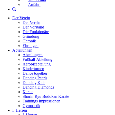
Anfahrt
Der Verein
Der Verein
Der Vorstand
Die Funktionäre
Gründung
Chronik
Ehrungen
Abteilungen
Abteilungen
Fußball-Abteilung
Aerobicabteilung
Kinderturnen
Dance together
Dancing Pearls
Dancing Kids
Dancing Diamonds
Karate
Shorin-Ryu Budokan Karate
Trainings Impressionen
Gymnastik
I. Herren
I. Herren