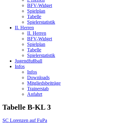
BFV-Widget
Spielplan
Tabelle
Spielerstatistik
II. Herren
II. Herren
BFV-Widget
Spielplan
Tabelle
Spielerstatistik
Jugendfußball
Infos
Infos
Downloads
Mitgliedsbeiträge
Trainerstab
Anfahrt
Tabelle B-KL 3
SC Lorenzen auf FuPa