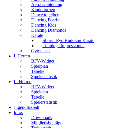
Aerobicabteilung
Kinderturnen
Dance together
Dancing Pearls
Dancing Kids
Dancing Diamonds
Karate
Shorin-Ryu Budokan Karate
Trainings Impressionen
Gymnastik
I. Herren
BFV-Widget
Spielplan
Tabelle
Spielerstatistik
II. Herren
BFV-Widget
Spielplan
Tabelle
Spielerstatistik
Jugendfußball
Infos
Downloads
Mitgliedsbeiträge
Trainerstab