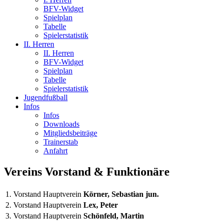
BFV-Widget
Spielplan
Tabelle
Spielerstatistik
II. Herren
II. Herren
BFV-Widget
Spielplan
Tabelle
Spielerstatistik
Jugendfußball
Infos
Infos
Downloads
Mitgliedsbeiträge
Trainerstab
Anfahrt
Vereins Vorstand & Funktionäre
1. Vorstand
Hauptverein
Körner, Sebastian jun.
2. Vorstand
Hauptverein
Lex, Peter
3. Vorstand
Hauptverein
Schönfeld, Martin