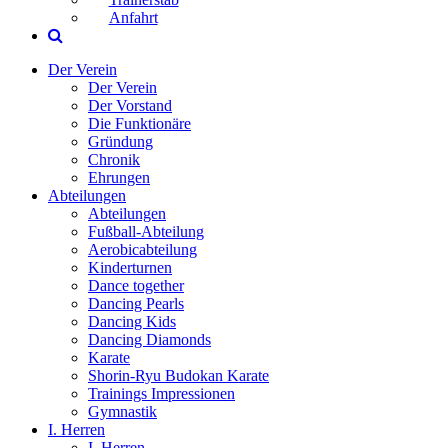
Anfahrt
Der Verein
Der Verein
Der Vorstand
Die Funktionäre
Gründung
Chronik
Ehrungen
Abteilungen
Abteilungen
Fußball-Abteilung
Aerobicabteilung
Kinderturnen
Dance together
Dancing Pearls
Dancing Kids
Dancing Diamonds
Karate
Shorin-Ryu Budokan Karate
Trainings Impressionen
Gymnastik
I. Herren
I. Herren