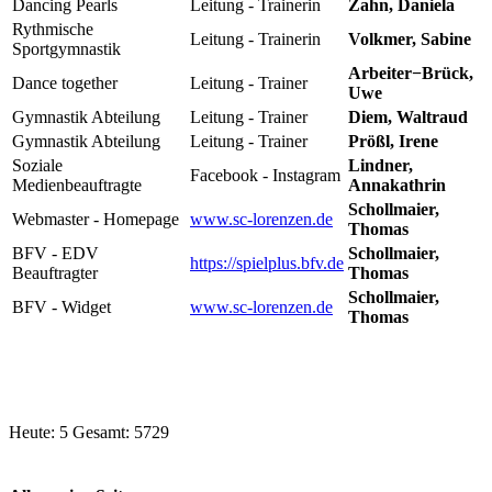
Dancing Pearls
Leitung - Trainerin
Zahn, Daniela
Rythmische
Leitung - Trainerin
Volkmer, Sabine
Sportgymnastik
Arbeiter−Brück,
Dance together
Leitung - Trainer
Uwe
Gymnastik Abteilung
Leitung - Trainer
Diem, Waltraud
Gymnastik Abteilung
Leitung - Trainer
Prößl, Irene
Soziale
Lindner,
Facebook - Instagram
Medienbeauftragte
Annakathrin
Schollmaier,
Webmaster - Homepage
www.sc-lorenzen.de
Thomas
BFV - EDV
Schollmaier,
https://spielplus.bfv.de
Beauftragter
Thomas
Schollmaier,
BFV - Widget
www.sc-lorenzen.de
Thomas
Heute: 5 Gesamt: 5729