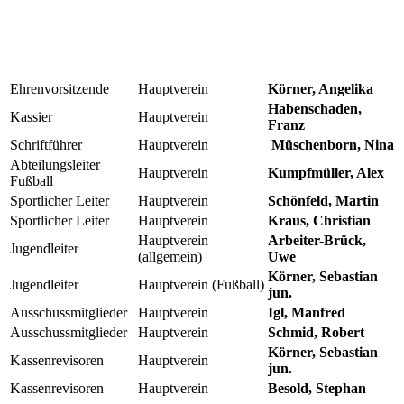
Ehrenvorsitzende
Hauptverein
Körner, Angelika
Habenschaden,
Kassier
Hauptverein
Franz
Schriftführer
Hauptverein
Müschenborn, Nina
Abteilungsleiter
Hauptverein
Kumpfmüller, Alex
Fußball
Sportlicher Leiter
Hauptverein
Schönfeld, Martin
Sportlicher Leiter
Hauptverein
Kraus, Christian
Hauptverein
Arbeiter-Brück,
Jugendleiter
(allgemein)
Uwe
Körner, Sebastian
Jugendleiter
Hauptverein (Fußball)
jun.
Ausschussmitglieder
Hauptverein
Igl, Manfred
Ausschussmitglieder
Hauptverein
Schmid, Robert
Körner, Sebastian
Kassenrevisoren
Hauptverein
jun.
Kassenrevisoren
Hauptverein
Besold, Stephan