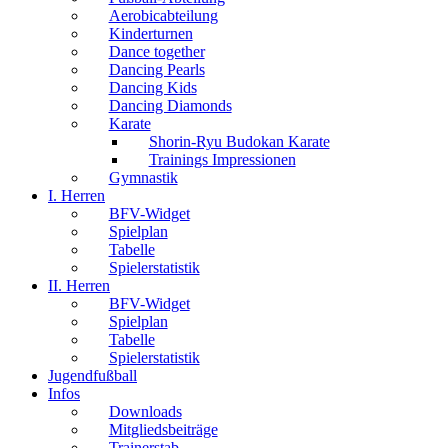
Aerobicabteilung
Kinderturnen
Dance together
Dancing Pearls
Dancing Kids
Dancing Diamonds
Karate
Shorin-Ryu Budokan Karate
Trainings Impressionen
Gymnastik
I. Herren
BFV-Widget
Spielplan
Tabelle
Spielerstatistik
II. Herren
BFV-Widget
Spielplan
Tabelle
Spielerstatistik
Jugendfußball
Infos
Downloads
Mitgliedsbeiträge
Trainerstab